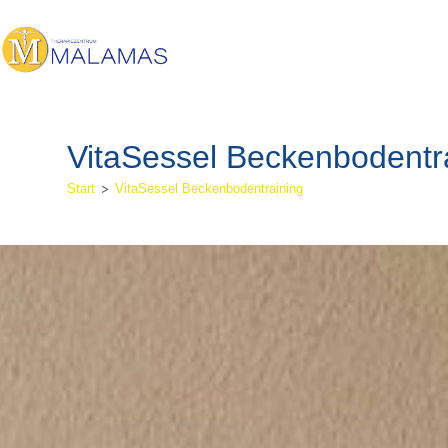
VitaSessel Beckenbodentr
>
Start
VitaSessel Beckenbodentraining