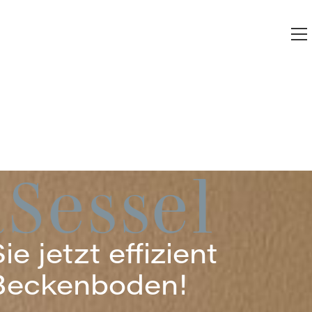
aSessel
e jetzt effizient
Beckenboden!