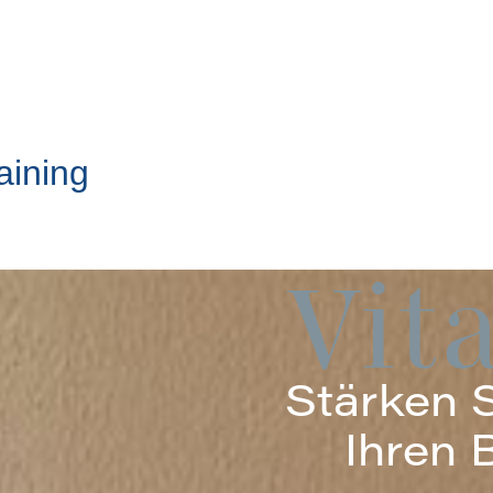
aining
Vit
Stärken Si
Ihren 